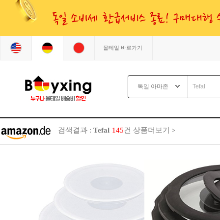
몰테일 바로가기
검색결과 :
Tefal
145
건
상품더보기
>