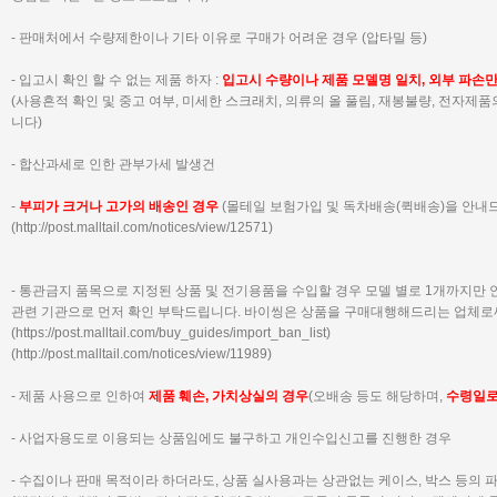
- 판매처에서 수량제한이나 기타 이유로 구매가 어려운 경우 (압타밀 등)
- 입고시 확인 할 수 없는 제품 하자 :
입고시 수량이나 제품 모델명 일치, 외부 파손
(사용흔적 확인 및 중고 여부, 미세한 스크래치, 의류의 올 풀림, 재봉불량, 전자제
니다)
- 합산과세로 인한 관부가세 발생건
-
부피가 크거나 고가의 배송인 경우
(몰테일 보험가입 및 독차배송(퀵배송)을 안내
(
http://post.malltail.com/notices/view/12571)
- 통관금지 품목으로 지정된 상품 및 전기용품을 수입할 경우 모델 별로 1개까지만
관련 기관으로 먼저 확인 부탁드립니다.
바이씽은 상품을 구매대행해드리는 업체로
(
https://post.malltail.com/buy_guides/import_ban_list
)
(
http://post.malltail.com/notices/view/11989
)
- 제품 사용으로 인하여
제품 훼손, 가치상실의 경우
(오배송 등도 해당하며,
수령일
- 사업자용도로 이용되는 상품임에도 불구하고 개인수입신고를 진행한 경우
- 수집이나 판매 목적이라 하더라도, 상품 실사용과는 상관없는 케이스, 박스 등의 파