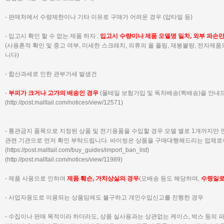
- 판매처에서 수량제한이나 기타 이유로 구매가 어려운 경우 (압타밀 등)
- 입고시 확인 할 수 없는 제품 하자 :
입고시 수량이나 제품 모델명 일치, 외부 파손
(사용흔적 확인 및 중고 여부, 미세한 스크래치, 의류의 올 풀림, 재봉불량, 전자제
니다)
- 합산과세로 인한 관부가세 발생건
-
부피가 크거나 고가의 배송인 경우
(몰테일 보험가입 및 독차배송(퀵배송)을 안내
(
http://post.malltail.com/notices/view/12571)
- 통관금지 품목으로 지정된 상품 및 전기용품을 수입할 경우 모델 별로 1개까지만
관련 기관으로 먼저 확인 부탁드립니다.
바이씽은 상품을 구매대행해드리는 업체로
(
https://post.malltail.com/buy_guides/import_ban_list
)
(
http://post.malltail.com/notices/view/11989
)
- 제품 사용으로 인하여
제품 훼손, 가치상실의 경우
(오배송 등도 해당하며,
수령일
- 사업자용도로 이용되는 상품임에도 불구하고 개인수입신고를 진행한 경우
- 수집이나 판매 목적이라 하더라도, 상품 실사용과는 상관없는 케이스, 박스 등의 파