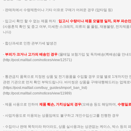
- 판매처에서 수량제한이나 기타 이유로 구매가 어려운 경우 (압타밀 등)
- 입고시 확인 할 수 없는 제품 하자 :
입고시 수량이나 제품 모델명 일치, 외부 파손
(사용흔적 확인 및 중고 여부, 미세한 스크래치, 의류의 올 풀림, 재봉불량, 전자제
니다)
- 합산과세로 인한 관부가세 발생건
-
부피가 크거나 고가의 배송인 경우
(몰테일 보험가입 및 독차배송(퀵배송)을 안내
(
http://post.malltail.com/notices/view/12571)
- 통관금지 품목으로 지정된 상품 및 전기용품을 수입할 경우 모델 별로 1개까지만
관련 기관으로 먼저 확인 부탁드립니다.
바이씽은 상품을 구매대행해드리는 업체로
(
https://post.malltail.com/buy_guides/import_ban_list
)
(
http://post.malltail.com/notices/view/11989
)
- 제품 사용으로 인하여
제품 훼손, 가치상실의 경우
(오배송 등도 해당하며,
수령일
- 사업자용도로 이용되는 상품임에도 불구하고 개인수입신고를 진행한 경우
- 수집이나 판매 목적이라 하더라도, 상품 실사용과는 상관없는 케이스, 박스 등의 파