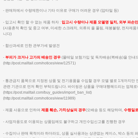
- 판매처에서 수량제한이나 기타 이유로 구매가 어려운 경우 (압타밀 등)
- 입고시 확인 할 수 없는 제품 하자 :
입고시 수량이나 제품 모델명 일치, 외부 파손
(사용흔적 확인 및 중고 여부, 미세한 스크래치, 의류의 올 풀림, 재봉불량, 전자제
니다)
- 합산과세로 인한 관부가세 발생건
-
부피가 크거나 고가의 배송인 경우
(몰테일 보험가입 및 독차배송(퀵배송)을 안내
(
http://post.malltail.com/notices/view/12571)
- 통관금지 품목으로 지정된 상품 및 전기용품을 수입할 경우 모델 별로 1개까지만
관련 기관으로 먼저 확인 부탁드립니다.
바이씽은 상품을 구매대행해드리는 업체로
(
https://post.malltail.com/buy_guides/import_ban_list
)
(
http://post.malltail.com/notices/view/11989
)
- 제품 사용으로 인하여
제품 훼손, 가치상실의 경우
(오배송 등도 해당하며,
수령일
- 사업자용도로 이용되는 상품임에도 불구하고 개인수입신고를 진행한 경우
- 수집이나 판매 목적이라 하더라도, 상품 실사용과는 상관없는 케이스, 박스 등의 파